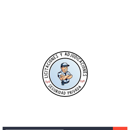
Murcia Refuerza la Seguridad en Eventos al Aire Libre
TODO LO QUE TIENES QUE SABER SOBRE LA MULTIMILL
Prosegur sustituirá a Seguridad Integral Canarias en la
El Proceso de Adjudicación de Servicios en Seguridad 
ULTIMA HORA- La plataforma estatal de contratos públi
Adjudicación del Servicio de Vigilancia Privada para el
Adjudicado el contrato de servicios de vigilancia y seg
ADJUDICACIÓN- Servicio de Seguridad Privada para la 
Garda Seguridad, favorita para asumir la seguridad de l
Adjudicación de los Servicios de Vigilancia para la Nav