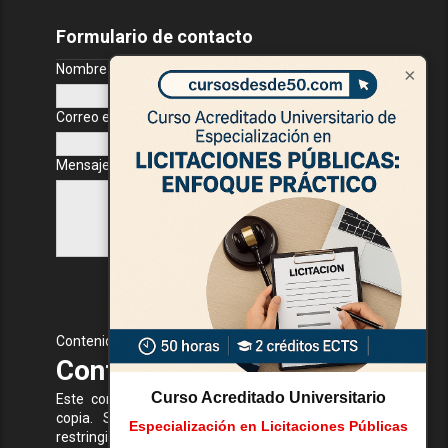
Formulario de contacto
Nombre
×
Correo electrónico
*
Mensaje
*
Contenido Protegido
Contenido Protegido
Curso Acreditado Universitario
Este contenido está protegido y no se permite su
copia. Si intentas copiar o acceder a funciones
Especialización en Licitaciones Públicas
restringidas, recibirás una advertencia.