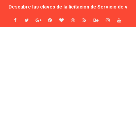
Descubre las claves de la licitacion de Servicio de vig
FGV destinará más de 40 millones de euros en los servi
Sale a licitación la seguridad de las instalaciones del C
El Consell autoriza la licitación de 27,2 millones para
Evaluación de las ocho empresas que se presentan al co
SEGUPROT GOBER S.L. será la adjudicataria del servicio d
Seis empresas de seguridad pujan por los museos muni
Sale a concurso la seguridad de los museos del ayunta
Adjudicación del Servicio de Vigilancia y Seguridad del
Seguridad privada en el Carnaval del Toro 2025: adjudic