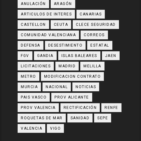
ANULACIÓN
ARAGÓN
ARTICULOS DE INTERES
CANARIAS
CASTELLON
CEUTA
CLECE SEGURIDAD
COMUNIDAD VALENCIANA
CORREOS
DEFENSA
DESESTIMIENTO
ESTATAL
FGV
GANDIA
ISLAS BALEARES
JAEN
LICITACIONES
MADRID
MELILLA
METRO
MODIFICACION CONTRATO
MURCIA
NACIONAL
NOTICIAS
PAIS VASCO
PROV ALICANTE
PROV VALENCIA
RECTIFICACIÓN
RENFE
ROQUETAS DE MAR
SANIDAD
SEPE
VALENCIA
VIGO