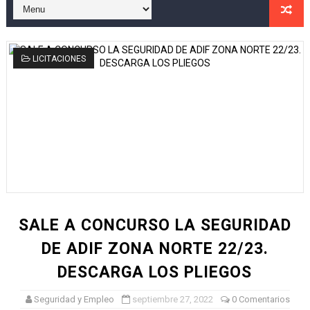
Análisis Técnico de la Adjudicación del Contrato de Se
Adjudicación del Contrato de Seguridad del SUMMA 112:
LICITACIONES
[Descargar pliego Licitación] Asesoramiento y direccio
"Adjudicación del Contrato de Servicios de Vigilancia 2
Defensa prepara un acuerdo marco de seguridad privad
SALE A CONCURSO LA SEGURIDAD
DE ADIF ZONA NORTE 22/23.
DESCARGA LOS PLIEGOS
Seguridad y Empleo
septiembre 27, 2022
0 Comentarios