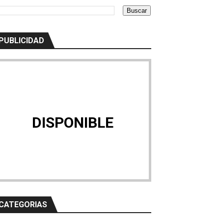
a Licitación
 Granada
PUBLICIDAD
 Ingenieros, Valencia"
ones de euros
ín Botánico-Histórico ´La Concepción` medioambientalmente s
DISPONIBLE
n de Metrovalencia y TRAM d’Alacant
alencia y TRAM d’Alacant
ad de los aparcamientos "Centro Histórico – Mercado Centra
CATEGORIAS
Provincial del Instituto Social de la Marina en Castellón en 