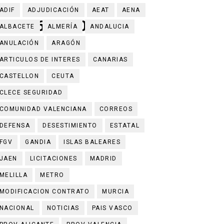
ADIF
ADJUDICACIÓN
AEAT
AENA
601510452
ALBACETE
ALMERÍA
ANDALUCIA
ANULACIÓN
ARAGÓN
a en Valencia
ARTICULOS DE INTERES
CANARIAS
CASTELLON
CEUTA
CLECE SEGURIDAD
COMUNIDAD VALENCIANA
CORREOS
DEFENSA
DESESTIMIENTO
ESTATAL
FGV
GANDIA
ISLAS BALEARES
JAEN
LICITACIONES
MADRID
MELILLA
METRO
MODIFICACION CONTRATO
MURCIA
NACIONAL
NOTICIAS
PAIS VASCO