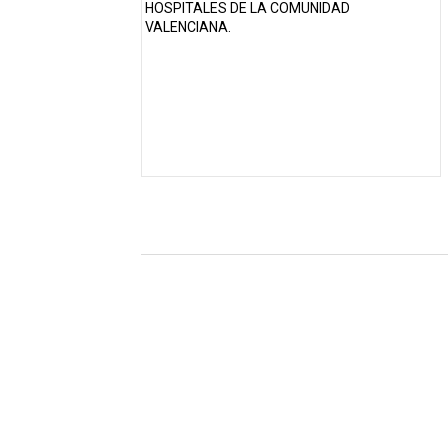
Adjudicación del Contrato 
[Descargar pliego Licitació
"Adjudicación del Contrato 
Defensa prepara un acuerd
Descubre las claves de la l
FGV destinará más de 40 mi
Sale a licitación la segurid
El Consell autoriza la lici
Evaluación de las ocho emp
SEGUPROT GOBER S.L. será la