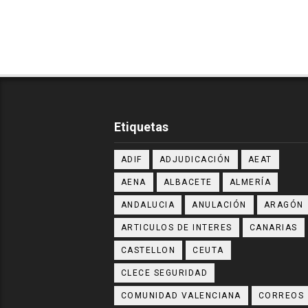
Etiquetas
ADIF
ADJUDICACIÓN
AEAT
AENA
ALBACETE
ALMERÍA
ANDALUCIA
ANULACIÓN
ARAGÓN
ARTICULOS DE INTERES
CANARIAS
CASTELLON
CEUTA
CLECE SEGURIDAD
COMUNIDAD VALENCIANA
CORREOS