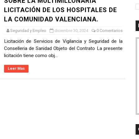
SOBRE LA MULTIMILLONARIA
de Seguridad del SUMMA 112: ARIETE SEGURIDAD, S.A. Gana l
LICITACIÓN DE LOS HOSPITALES DE
LA COMUNIDAD VALENCIANA.
n] Asesoramiento y direccion de seguridad III L1 Metropoli
Seguridad y Empleo
diciembre 30, 2024
0 Comentarios
de Servicios de Vigilancia 24 Horas en el Parque Central de
Licitación de Servicios de Vigilancia y Seguridad de la
Conselleria de Sanidad Objeto del Contrato La presente
o marco de seguridad privada valorado en más de 102 mill
licitación tiene como obj...
icitacion de Servicio de vigilancia y seguridad en el Jard
Leer Mas
llones de euros en los servicios de vigilancia y protecció
ad de las instalaciones del Circuit Ricardo Tormo
tación de 27,2 millones para reforzar la seguridad en Metrov
resas que se presentan al contrato de Vigilancia y segurid
 adjudicataria del servicio de vigilancia para la Dirección 