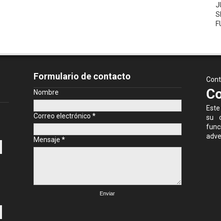
J
S
F
Formulario de contacto
Cont
Co
Nombre
Este
Correo electrónico
*
su c
fun
adve
Mensaje
*