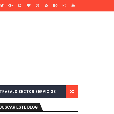
n de Metrovalencia y TRAM d’Alacant
alencia y TRAM d’Alacant
ad de los aparcamientos "Centro Histórico – Mercado Centra
Provincial del Instituto Social de la Marina en Castellón en 
a en Valencia
TRABAJO SECTOR SERVICIOS
BUSCAR ESTE BLOG