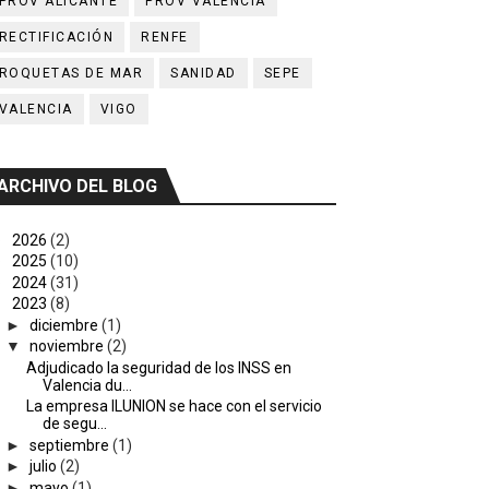
PROV ALICANTE
PROV VALENCIA
RECTIFICACIÓN
RENFE
ROQUETAS DE MAR
SANIDAD
SEPE
VALENCIA
VIGO
ARCHIVO DEL BLOG
►
2026
(2)
►
2025
(10)
►
2024
(31)
▼
2023
(8)
►
diciembre
(1)
▼
noviembre
(2)
Adjudicado la seguridad de los INSS en
Valencia du...
La empresa ILUNION se hace con el servicio
de segu...
►
septiembre
(1)
►
julio
(2)
►
mayo
(1)