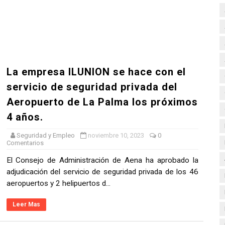
de Seguridad del SUMMA 112: ARIETE SEGURIDAD, S.A. Gana l
n] Asesoramiento y direccion de seguridad III L1 Metropoli
de Servicios de Vigilancia 24 Horas en el Parque Central de
La empresa ILUNION se hace con el
o marco de seguridad privada valorado en más de 102 mill
servicio de seguridad privada del
Aeropuerto de La Palma los próximos
icitacion de Servicio de vigilancia y seguridad en el Jard
4 años.
Seguridad y Empleo
noviembre 10, 2023
0
Comentarios
El Consejo de Administración de Aena ha aprobado la
adjudicación del servicio de seguridad privada de los 46
aeropuertos y 2 helipuertos d...
Leer Mas