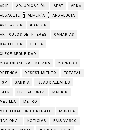
ADIF
ADJUDICACIÓN
AEAT
AENA
a Licitación
601510452
ALBACETE
ALMERÍA
ANDALUCIA
 Granada
ANULACIÓN
ARAGÓN
 Ingenieros, Valencia"
ARTICULOS DE INTERES
CANARIAS
CASTELLON
CEUTA
ones de euros
CLECE SEGURIDAD
ín Botánico-Histórico ´La Concepción` medioambientalmente s
COMUNIDAD VALENCIANA
CORREOS
DEFENSA
DESESTIMIENTO
ESTATAL
FGV
GANDIA
ISLAS BALEARES
JAEN
LICITACIONES
MADRID
MELILLA
METRO
MODIFICACION CONTRATO
MURCIA
NACIONAL
NOTICIAS
PAIS VASCO