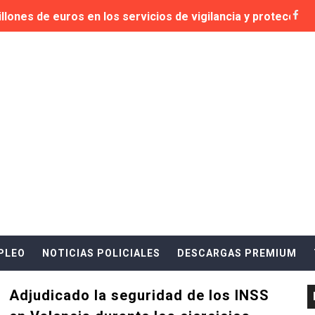
llones de euros en los servicios de vigilancia y protecció
ad de las instalaciones del Circuit Ricardo Tormo
tación de 27,2 millones para reforzar la seguridad en Metrov
resas que se presentan al contrato de Vigilancia y segurid
 adjudicataria del servicio de vigilancia para la Dirección 
d pujan por los museos municipales de València
ad de los museos del ayuntamiento de Valencia
e Vigilancia y Seguridad del Complejo Educativo Misericordi
PLEO
NOTICIAS POLICIALES
DESCARGAS PREMIUM
naval del Toro 2025: adjudicada a Estrella Veloz SL
Adjudicado la seguridad de los INSS
ad en Eventos al Aire Libre con Horus Seguridad