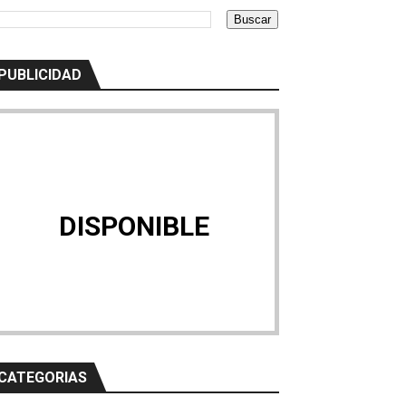
OSPITALES DE LA COMUNIDAD VALENCIANA.
rias
PUBLICIDAD
iva de actas de adjudicación
DISPONIBLE
mergencias
CATEGORIAS
d por la Agencia de la Comunidad de Madrid para la Reeducac