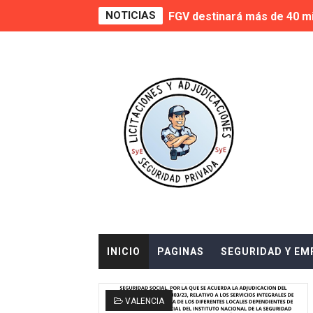
NOTICIAS
FGV destinará más de 40 mi
Sale a licitación la segurid
El Consell autoriza la lici
Evaluación de las ocho emp
SEGUPROT GOBER S.L. será la
Seis empresas de segurida
Sale a concurso la segurid
Adjudicación del Servicio d
INICIO
PAGINAS
SEGURIDAD Y EM
Seguridad privada en el Car
Murcia Refuerza la Segurid
VALENCIA