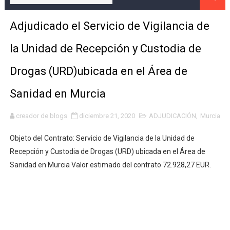
TODO LO QUE TIENES QUE SABER SOBRE LA MULTIMILL
Adjudicado el Servicio de Vigilancia de
Prosegur sustituirá a Seguridad Integral Canarias en la
la Unidad de Recepción y Custodia de
El Proceso de Adjudicación de Servicios en Seguridad 
Drogas (URD)ubicada en el Área de
ULTIMA HORA- La plataforma estatal de contratos públi
Sanidad en Murcia
Adjudicación del Servicio de Vigilancia Privada para el
creador de blogs
diciembre 21, 2020
ADJUDICACIÓN
,
Murcia
Adjudicado el contrato de servicios de vigilancia y seg
Objeto del Contrato: Servicio de Vigilancia de la Unidad de
ADJUDICACIÓN- Servicio de Seguridad Privada para la 
Recepción y Custodia de Drogas (URD) ubicada en el Área de
Sanidad en Murcia Valor estimado del contrato 72.928,27 EUR.
Garda Seguridad, favorita para asumir la seguridad de l
Adjudicación de los Servicios de Vigilancia para la Nav
Análisis Técnico de la Adjudicación del Contrato de Se