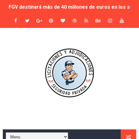
FGV destinará más de 40 millones de euros en los servi
Sale a licitación la seguridad de las instalaciones del C
El Consell autoriza la licitación de 27,2 millones para
Evaluación de las ocho empresas que se presentan al co
SEGUPROT GOBER S.L. será la adjudicataria del servicio d
Seis empresas de seguridad pujan por los museos muni
Sale a concurso la seguridad de los museos del ayunta
Adjudicación del Servicio de Vigilancia y Seguridad del
Seguridad privada en el Carnaval del Toro 2025: adjudic
Murcia Refuerza la Seguridad en Eventos al Aire Libre