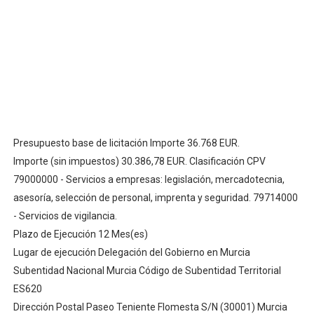
Adjudicación del Contrato de Seguridad del SUMMA 112:
[Descargar pliego Licitación] Asesoramiento y direccio
"Adjudicación del Contrato de Servicios de Vigilancia 2
Defensa prepara un acuerdo marco de seguridad privad
Presupuesto base de licitación Importe 36.768 EUR.
Descubre las claves de la licitacion de Servicio de vig
Importe (sin impuestos) 30.386,78 EUR. Clasificación CPV
79000000 - Servicios a empresas: legislación, mercadotecnia,
asesoría, selección de personal, imprenta y seguridad. 79714000
- Servicios de vigilancia.
Plazo de Ejecución 12 Mes(es)
Lugar de ejecución Delegación del Gobierno en Murcia
Subentidad Nacional Murcia Código de Subentidad Territorial
ES620
Dirección Postal Paseo Teniente Flomesta S/N (30001) Murcia