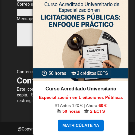
Correo electrónico
*
Mensaje
*
Contenido Protegido
Contenido Protegido
Curso Acreditado Universitario
Este contenido está protegido y no se permite su
copia. Si intentas copiar o acceder a funciones
Especialización en Licitaciones Públicas
restringidas, recibirás una advertencia.
💶 Antes 120 € | Ahora
60 €
📚
50 horas
| 🎓
2 ECTS
MATRICÚLATE YA
@Copyright
2026 | diseñado por Seguridad y Empleo
plantillasplus.com