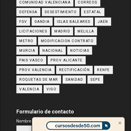
COMUNIDAD VALENCIANA
CORREOS
DEFENSA
DESESTIMIENTO
ESTATAL
FGV
GANDIA
ISLAS BALEARES
JAEN
LICITACIONES
MADRID
MELILLA
METRO
MODIFICACION CONTRATO
MURCIA
NACIONAL
NOTICIAS
PAIS VASCO
PROV ALICANTE
PROV VALENCIA
RECTIFICACIÓN
RENFE
ROQUETAS DE MAR
SANIDAD
SEPE
VALENCIA
VIGO
Formulario de contacto
Nombre
×