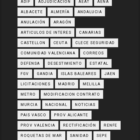
ADIF
ADJUDICACIÓN
AEAT
AENA
ALBACETE
ALMERÍA
ANDALUCIA
ANULACIÓN
ARAGÓN
ARTICULOS DE INTERES
CANARIAS
CASTELLON
CEUTA
CLECE SEGURIDAD
COMUNIDAD VALENCIANA
CORREOS
DEFENSA
DESESTIMIENTO
ESTATAL
FGV
GANDIA
ISLAS BALEARES
JAEN
LICITACIONES
MADRID
MELILLA
METRO
MODIFICACION CONTRATO
MURCIA
NACIONAL
NOTICIAS
PAIS VASCO
PROV ALICANTE
PROV VALENCIA
RECTIFICACIÓN
RENFE
ROQUETAS DE MAR
SANIDAD
SEPE