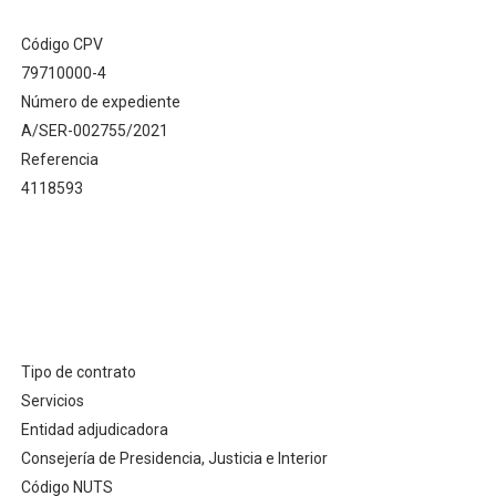
"Adjudicación del Contrato de Servicios de Vigilancia 2
Código CPV
79710000-4
Defensa prepara un acuerdo marco de seguridad privad
Número de expediente
Descubre las claves de la licitacion de Servicio de vig
A/SER-002755/2021
Referencia
FGV destinará más de 40 millones de euros en los servi
4118593
Sale a licitación la seguridad de las instalaciones del C
Tipo de contrato
Servicios
Entidad adjudicadora
Consejería de Presidencia, Justicia e Interior
Código NUTS