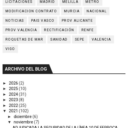
LICITACIONES
MADRID
MELILLA
METRO
MODIFICACION CONTRATO
MURCIA
NACIONAL
NOTICIAS
PAIS VASCO
PROV ALICANTE
PROV VALENCIA
RECTIFICACIÓN
RENFE
ROQUETAS DE MAR
SANIDAD
SEPE
VALENCIA
VIGO
ARCHIVO DEL BLOG
►
2026
(2)
►
2025
(10)
►
2024
(31)
►
2023
(8)
►
2022
(25)
▼
2021
(102)
►
diciembre
(6)
▼
noviembre
(7)
ADJUDICADA LA SEGURIDAD DE LA LÍNEA 10 DE FERROCA...