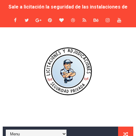
El Consell autoriza la licitación de 27,2 millones para
Evaluación de las ocho empresas que se presentan al co
SEGUPROT GOBER S.L. será la adjudicataria del servicio d
Seis empresas de seguridad pujan por los museos muni
Sale a concurso la seguridad de los museos del ayunta
Adjudicación del Servicio de Vigilancia y Seguridad del
Seguridad privada en el Carnaval del Toro 2025: adjudic
Murcia Refuerza la Seguridad en Eventos al Aire Libre
TODO LO QUE TIENES QUE SABER SOBRE LA MULTIMILL
Prosegur sustituirá a Seguridad Integral Canarias en la