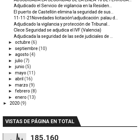
Adjudicado el Servicio de vigilancia en la Residen...
El puerto de Castellón elimina la seguridad de sus...
11-11-21Novedades licitación\adjudicación: palau d...
Adjudicado la vigilancia y protección de Tribunal...
Clece Seguridad se adjudica el IVF (Valencia)
Adjudicada la seguridad de las sede judiciales de ...
►
octubre
(6)
►
septiembre
(10)
►
agosto
(4)
►
julio
(7)
►
junio
(5)
►
mayo
(11)
►
abril
(16)
►
marzo
(9)
►
febrero
(8)
►
enero
(13)
►
2020
(9)
VISTAS DE PÁGINA EN TOTAL
185,160