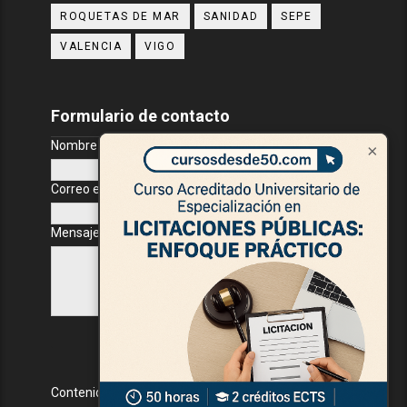
ROQUETAS DE MAR
SANIDAD
SEPE
VALENCIA
VIGO
Formulario de contacto
Nombre
×
Correo electrónico
*
Mensaje
*
Contenido Protegido