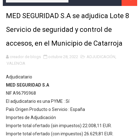
TODO LO QUE TIENES QUE SABER SOBRE LA MULTIMILL
MED SEGURIDAD S.A se adjudica Lote 8
Prosegur sustituirá a Seguridad Integral Canarias en la
Servicio de seguridad y control de
El Proceso de Adjudicación de Servicios en Seguridad 
accesos, en el Municipio de Catarroja
ULTIMA HORA- La plataforma estatal de contratos públi
creador de blogs
octubre 28, 2022
ADJUDICACIÓN
,
VALENCIA
Adjudicación del Servicio de Vigilancia Privada para el
Adjudicatario
Adjudicado el contrato de servicios de vigilancia y seg
MED SEGURIDAD S.A
ADJUDICACIÓN- Servicio de Seguridad Privada para la 
NIF A96795968
El adjudicatario es una PYME : Sí
Garda Seguridad, favorita para asumir la seguridad de l
País Origen Producto o Servicio : España
Importes de Adjudicación
Adjudicación de los Servicios de Vigilancia para la Nav
Importe total ofertado (sin impuestos) 22.008,11 EUR.
Importe total ofertado (con impuestos) 26.629,81 EUR.
Análisis Técnico de la Adjudicación del Contrato de Se