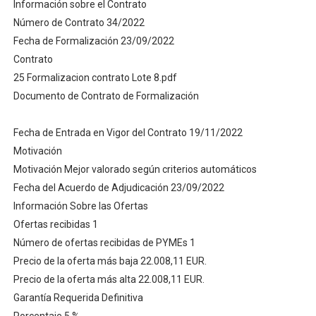
Información sobre el Contrato
Adjudicación del Contrato de Seguridad del SUMMA 112:
Número de Contrato 34/2022
Fecha de Formalización 23/09/2022
[Descargar pliego Licitación] Asesoramiento y direccio
Contrato
25 Formalizacion contrato Lote 8.pdf
"Adjudicación del Contrato de Servicios de Vigilancia 2
Documento de Contrato de Formalización
Defensa prepara un acuerdo marco de seguridad privad
Fecha de Entrada en Vigor del Contrato 19/11/2022
Descubre las claves de la licitacion de Servicio de vig
Motivación
Motivación Mejor valorado según criterios automáticos
Fecha del Acuerdo de Adjudicación 23/09/2022
Información Sobre las Ofertas
Ofertas recibidas 1
Número de ofertas recibidas de PYMEs 1
Precio de la oferta más baja 22.008,11 EUR.
Precio de la oferta más alta 22.008,11 EUR.
Garantía Requerida Definitiva