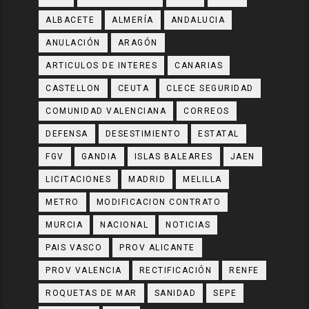
ALBACETE
ALMERÍA
ANDALUCIA
ANULACIÓN
ARAGÓN
ARTICULOS DE INTERES
CANARIAS
CASTELLON
CEUTA
CLECE SEGURIDAD
COMUNIDAD VALENCIANA
CORREOS
DEFENSA
DESESTIMIENTO
ESTATAL
FGV
GANDIA
ISLAS BALEARES
JAEN
LICITACIONES
MADRID
MELILLA
METRO
MODIFICACION CONTRATO
MURCIA
NACIONAL
NOTICIAS
PAIS VASCO
PROV ALICANTE
PROV VALENCIA
RECTIFICACIÓN
RENFE
ROQUETAS DE MAR
SANIDAD
SEPE