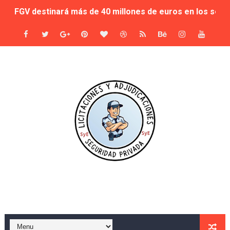
FGV destinará más de 40 millones de euros en los servi
Sale a licitación la seguridad de las instalaciones del C
El Consell autoriza la licitación de 27,2 millones para
Evaluación de las ocho empresas que se presentan al co
SEGUPROT GOBER S.L. será la adjudicataria del servicio d
Seis empresas de seguridad pujan por los museos muni
Sale a concurso la seguridad de los museos del ayunta
Adjudicación del Servicio de Vigilancia y Seguridad del
Seguridad privada en el Carnaval del Toro 2025: adjudic
Murcia Refuerza la Seguridad en Eventos al Aire Libre